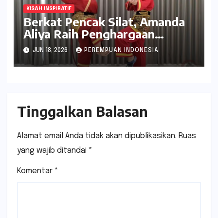
KISAH INSPIRATIF
Berkat Pencak Silat, Amanda
Aliya Raih Penghargaan
Bergengsi Smamda Champion
JUN 18, 2026
PEREMPUAN INDONESIA
Award 2026
Tinggalkan Balasan
Alamat email Anda tidak akan dipublikasikan.
Ruas
yang wajib ditandai
*
Komentar
*