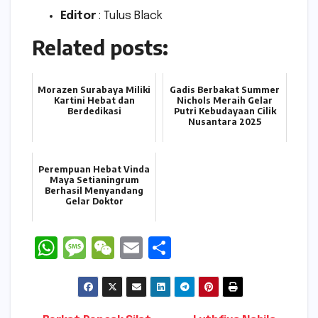
Editor
: Tulus Black
Related posts:
Morazen Surabaya Miliki
Gadis Berbakat Summer
Kartini Hebat dan
Nichols Meraih Gelar
Berdedikasi
Putri Kebudayaan Cilik
Nusantara 2025
Perempuan Hebat Vinda
Maya Setianingrum
Berhasil Menyandang
Gelar Doktor
W
M
W
E
S
h
e
e
m
h
a
s
C
ai
ar
ts
s
h
l
e