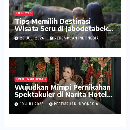
LIFESTYLE
Tips Memilih Destinasi
Wisata Seru di Jabodetabek
ala inDrive
20 JULI 2026
PEREMPUAN INDONESIA
EVENT & AKTIVITAS
Wujudkan Mimpi Pernikahan
Spektakuler di Narita Hotel
Surabaya
19 JULI 2026
PEREMPUAN INDONESIA