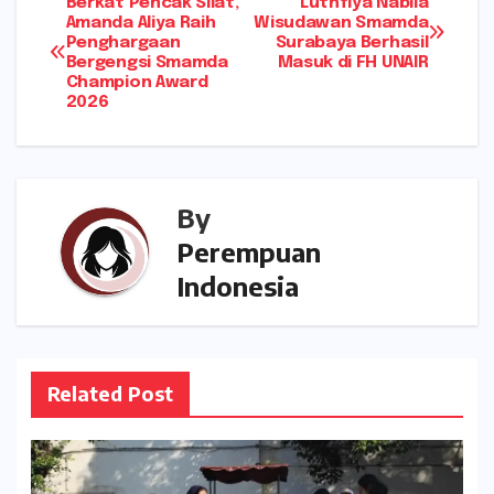
Navigasi
Berkat Pencak Silat,
Luthfiya Nabila
A
a
a
Amanda Aliya Raih
Wisudawan Smamda
Penghargaan
Surabaya Berhasil
pos
p
g
t
Bergengsi Smamda
Masuk di FH UNAIR
Champion Award
p
e
2026
By
Perempuan
Indonesia
Related Post