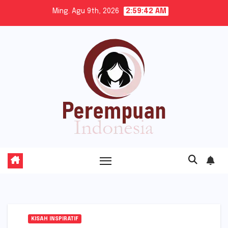
Skip
Ming. Agu 9th, 2026
2:59:43 AM
to
content
KISAH INSPIRATIF