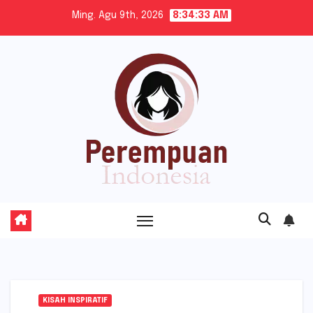
Skip
Ming. Agu 9th, 2026
8:34:34 AM
to
content
KISAH INSPIRATIF