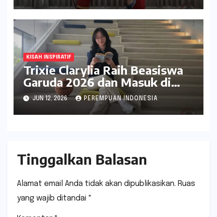
Award 2026
KISAH INSPIRATIF
Trixie Clarylia Raih Beasiswa
Garuda 2026 dan Masuk di
University of Toronto
JUN 12, 2026
PEREMPUAN INDONESIA
Tinggalkan Balasan
Alamat email Anda tidak akan dipublikasikan.
Ruas
yang wajib ditandai
*