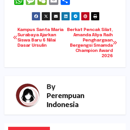
W
M
W
E
S
h
e
e
m
h
a
s
C
ai
ar
ts
s
h
l
e
Navigasi
Kampus Santa Maria
Berkat Pencak Silat,
A
a
a
Surabaya Ajarkan
Amanda Aliya Raih
Siswa Baru 6 Nilai
Penghargaan
pos
p
g
t
Dasar Ursulin
Bergengsi Smamda
Champion Award
p
e
2026
By
Perempuan
Indonesia