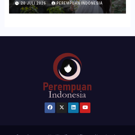
ala inDrive
20 JULI 2026
PEREMPUAN INDONESIA