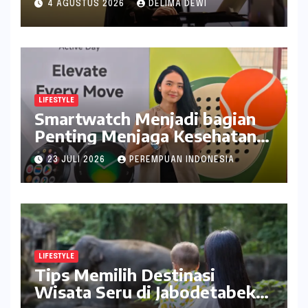
4 AGUSTUS 2026
DELIMA DEWI
LIFESTYLE
Smartwatch Menjadi bagian
Penting Menjaga Kesehatan
Bagi Perempuan
23 JULI 2026
PEREMPUAN INDONESIA
LIFESTYLE
Tips Memilih Destinasi
Wisata Seru di Jabodetabek