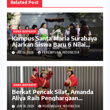
Related Post
KISAH INSPIRATIF
Kampus Santa Maria Surabaya
Ajarkan Siswa Baru 6 Nilai
Dasar Ursulin
JUL 13, 2026
PEREMPUAN INDONESIA
KISAH INSPIRATIF
Berkat Pencak Silat, Amanda
Aliya Raih Penghargaan
Bergengsi Smamda Champion
JUN 18, 2026
PEREMPUAN INDONESIA