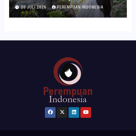
ala inDrive
20 JULI 2026
PEREMPUAN INDONESIA