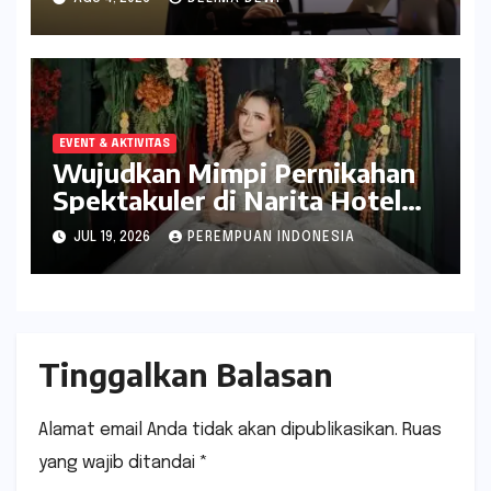
EVENT & AKTIVITAS
Wujudkan Mimpi Pernikahan
Spektakuler di Narita Hotel
Surabaya
JUL 19, 2026
PEREMPUAN INDONESIA
Tinggalkan Balasan
Alamat email Anda tidak akan dipublikasikan.
Ruas
yang wajib ditandai
*