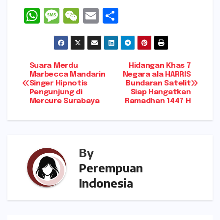
W
M
W
E
S
h
e
e
m
h
a
s
C
ai
ar
ts
s
h
l
e
Navigasi
Suara Merdu
Hidangan Khas 7
A
a
a
Marbecca Mandarin
Negara ala HARRIS
Singer Hipnotis
Bundaran Satelit
pos
p
g
t
Pengunjung di
Siap Hangatkan
Mercure Surabaya
Ramadhan 1447 H
p
e
By
Perempuan
Indonesia