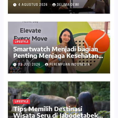
Catat Tanggalnya
4 AGUSTUS 2026
DELIMA DEWI
LIFESTYLE
Smartwatch Menjadi bagian
Penting Menjaga Kesehatan
Bagi Perempuan
23 JULI 2026
PEREMPUAN INDONESIA
LIFESTYLE
Tips Memilih Destinasi
Wisata Seru di Jabodetabek