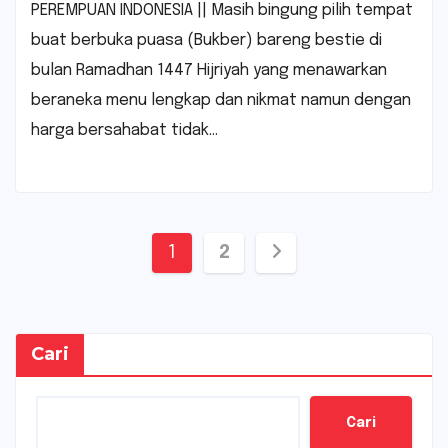
PEREMPUAN INDONESIA || Masih bingung pilih tempat
buat berbuka puasa (Bukber) bareng bestie di
bulan Ramadhan 1447 Hijriyah yang menawarkan
beraneka menu lengkap dan nikmat namun dengan
harga bersahabat tidak…
Paginasi
1
2
pos
Cari
Cari