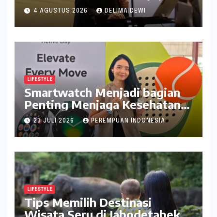
Catat Tanggalnya
4 AGUSTUS 2026
DELIMA DEWI
LIFESTYLE
Smartwatch Menjadi bagian
Penting Menjaga Kesehatan
Bagi Perempuan
23 JULI 2026
PEREMPUAN INDONESIA
LIFESTYLE
Tips Memilih Destinasi
Wisata Seru di Jabodetabek