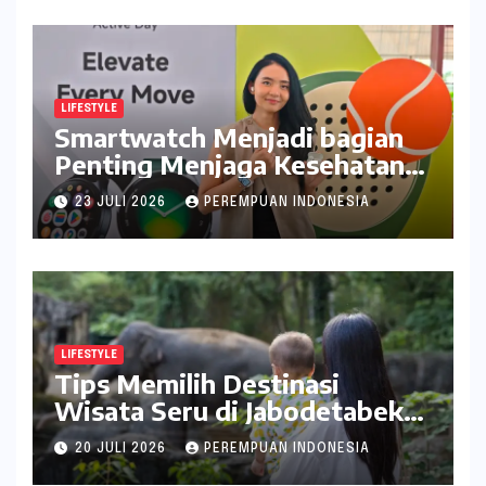
LIFESTYLE
Smartwatch Menjadi bagian
Penting Menjaga Kesehatan
Bagi Perempuan
23 JULI 2026
PEREMPUAN INDONESIA
LIFESTYLE
Tips Memilih Destinasi
Wisata Seru di Jabodetabek
ala inDrive
20 JULI 2026
PEREMPUAN INDONESIA