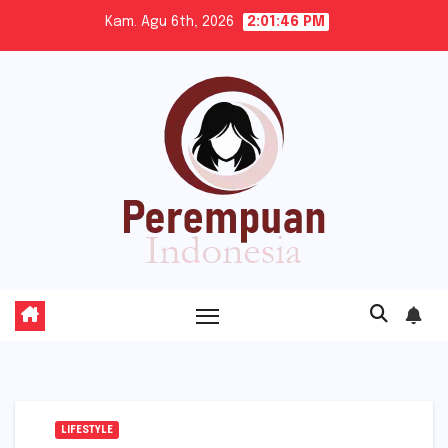
Skip
Kam. Agu 6th, 2026
2:01:47 PM
to
content
LIFESTYLE