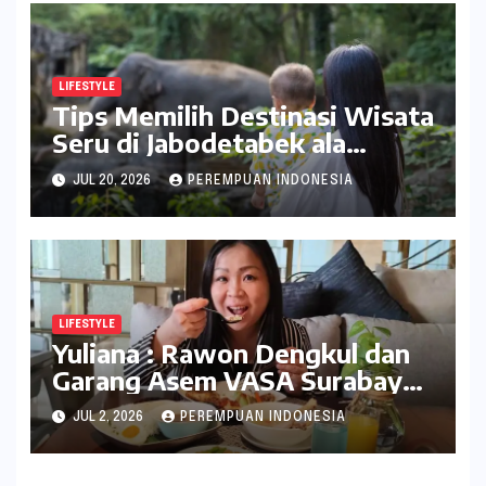
LIFESTYLE
Tips Memilih Destinasi Wisata
Seru di Jabodetabek ala
inDrive
JUL 20, 2026
PEREMPUAN INDONESIA
LIFESTYLE
Yuliana : Rawon Dengkul dan
Garang Asem VASA Surabaya
Nikmat Sekali
JUL 2, 2026
PEREMPUAN INDONESIA