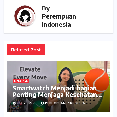
By
Perempuan
Indonesia
Related Post
LIFESTYLE
Smartwatch Menjadi bagian
Penting Menjaga Kesehatan
Bagi Perempuan
JUL 23, 2026
PEREMPUAN INDONESIA