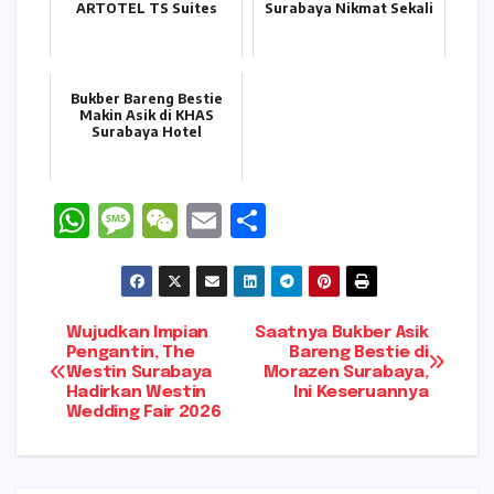
ARTOTEL TS Suites
Surabaya Nikmat Sekali
Bukber Bareng Bestie
Makin Asik di KHAS
Surabaya Hotel
W
M
W
E
S
h
e
e
m
h
a
s
C
ai
ar
ts
s
h
l
e
Navigasi
Wujudkan Impian
Saatnya Bukber Asik
A
a
a
Pengantin, The
Bareng Bestie di
Westin Surabaya
Morazen Surabaya,
pos
p
g
t
Hadirkan Westin
Ini Keseruannya
Wedding Fair 2026
p
e