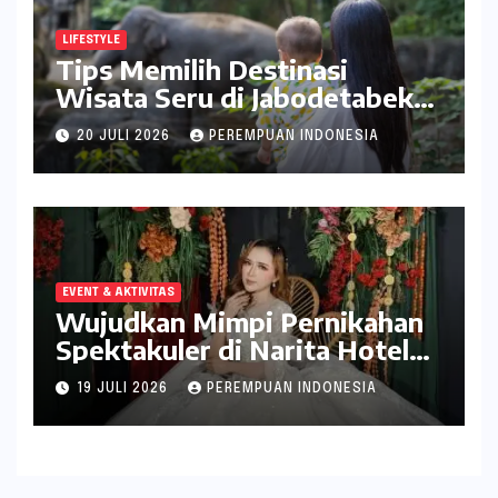
LIFESTYLE
Tips Memilih Destinasi
Wisata Seru di Jabodetabek
ala inDrive
20 JULI 2026
PEREMPUAN INDONESIA
EVENT & AKTIVITAS
Wujudkan Mimpi Pernikahan
Spektakuler di Narita Hotel
Surabaya
19 JULI 2026
PEREMPUAN INDONESIA