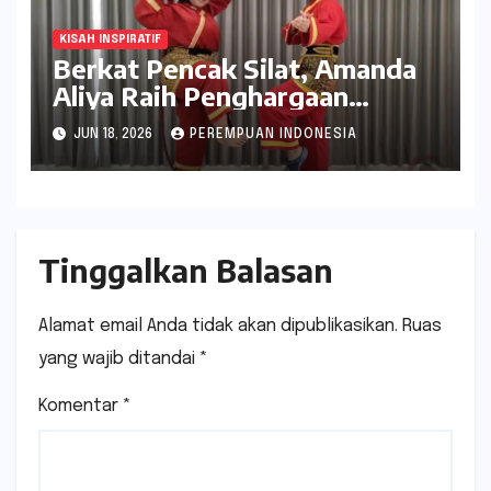
KISAH INSPIRATIF
Berkat Pencak Silat, Amanda
Aliya Raih Penghargaan
Bergengsi Smamda Champion
JUN 18, 2026
PEREMPUAN INDONESIA
Award 2026
Tinggalkan Balasan
Alamat email Anda tidak akan dipublikasikan.
Ruas
yang wajib ditandai
*
Komentar
*