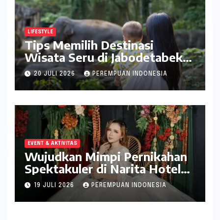
LIFESTYLE
Tips Memilih Destinasi
Wisata Seru di Jabodetabek
ala inDrive
20 JULI 2026
PEREMPUAN INDONESIA
EVENT & AKTIVITAS
Wujudkan Mimpi Pernikahan
Spektakuler di Narita Hotel
Surabaya
19 JULI 2026
PEREMPUAN INDONESIA