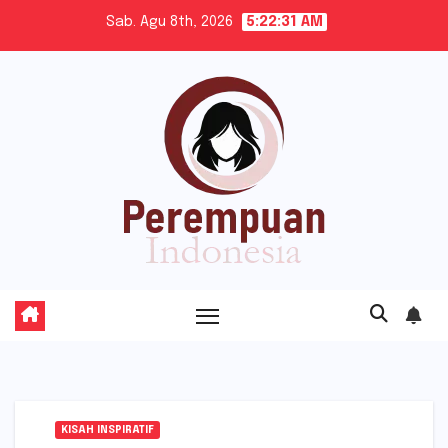
Skip
Sab. Agu 8th, 2026
5:22:32 AM
to
content
KISAH INSPIRATIF