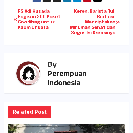
a
s
C
ai
ar
ts
s
h
l
e
Navigasi
RS Adi Husada
Keren, Barista Tuli
A
a
a
Bagikan 200 Paket
Berhasil
Goodibag untuk
Menciptakan
pos
p
g
t
Kaum Dhuafa
Minuman Sehat dan
Segar, Ini Kreasinya
p
e
By
Perempuan
Indonesia
Related Post