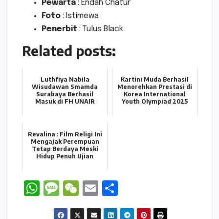
Pewarta
: Endah Chatur
Foto
: Istimewa
Penerbit
: Tulus Black
Related posts:
Luthfiya Nabila
Kartini Muda Berhasil
Wisudawan Smamda
Menorehkan Prestasi di
Surabaya Berhasil
Korea International
Masuk di FH UNAIR
Youth Olympiad 2025
Revalina : Film Religi Ini
Mengajak Perempuan
Tetap Berdaya Meski
Hidup Penuh Ujian
W
M
W
E
S
h
e
e
m
h