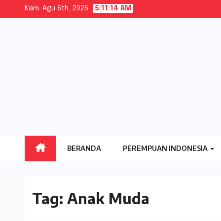
Skip
Kam. Agu 6th, 2026
5:11:15 AM
to
content
BERANDA
PEREMPUAN INDONESIA
Tag:
Anak Muda