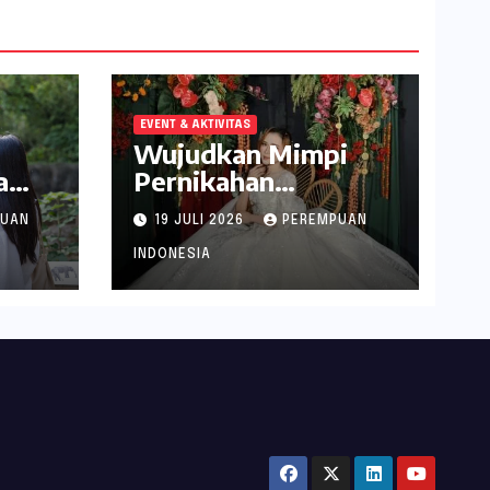
EVENT & AKTIVITAS
Wujudkan Mimpi
a
Pernikahan
abek
Spektakuler di
PUAN
19 JULI 2026
PEREMPUAN
Narita Hotel
Surabaya
INDONESIA