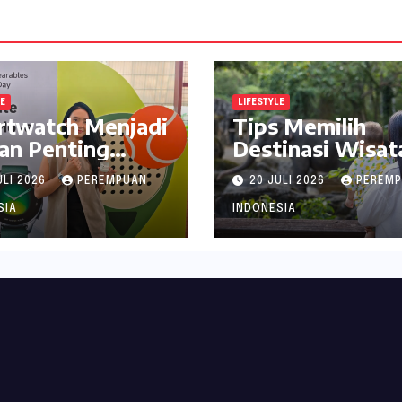
LE
LIFESTYLE
rtwatch Menjadi
Tips Memilih
an Penting
Destinasi Wisat
jaga Kesehatan
Seru di Jabodet
ULI 2026
PEREMPUAN
20 JULI 2026
PEREM
i Perempuan
ala inDrive
SIA
INDONESIA