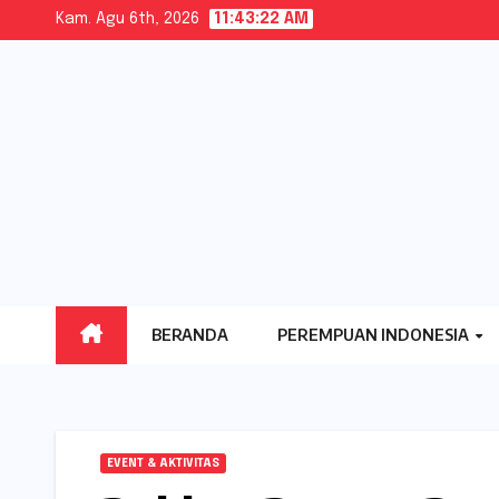
Skip
Kam. Agu 6th, 2026
11:43:23 AM
to
content
BERANDA
PEREMPUAN INDONESIA
EVENT & AKTIVITAS