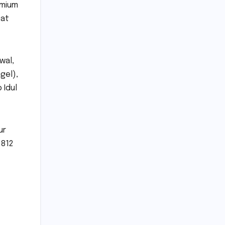
emium
pat
wal,
gel),
 Idul
ur
 812