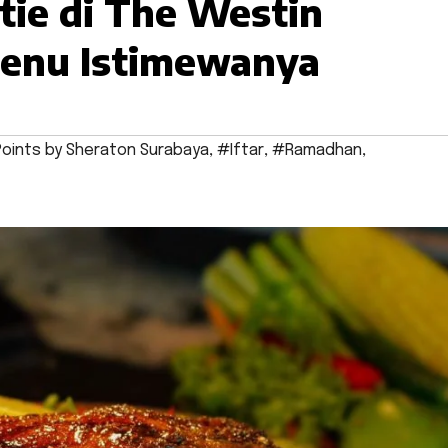
tie di The Westin
 Menu Istimewanya
Points by Sheraton Surabaya
,
#Iftar
,
#Ramadhan
,