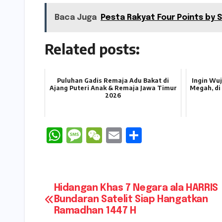
Baca Juga
Pesta Rakyat Four Points by 
Related posts:
Puluhan Gadis Remaja Adu Bakat di
Ingin Wu
Ajang Puteri Anak & Remaja Jawa Timur
Megah, di
2026
W
M
W
E
S
h
e
e
m
h
a
s
C
ai
ar
ts
s
h
l
e
Navigasi
Hidangan Khas 7 Negara ala HARRIS
A
a
a
Bundaran Satelit Siap Hangatkan
pos
Ramadhan 1447 H
p
g
t