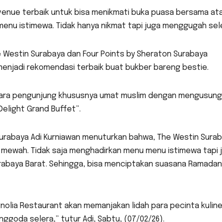
h venue terbaik untuk bisa menikmati buka puasa bersama at
nu istimewa. Tidak hanya nikmat tapi juga menggugah sele
 Westin Surabaya dan Four Points by Sheraton Surabaya
enjadi rekomendasi terbaik buat bukber bareng bestie.
para pengunjung khususnya umat muslim dengan mengusung
elight Grand Buffet”.
urabaya Adi Kurniawan menuturkan bahwa, The Westin Sura
mewah. Tidak saja menghadirkan menu menu istimewa tapi 
abaya Barat. Sehingga, bisa menciptakan suasana Ramadan
gnolia Restaurant akan memanjakan lidah para pecinta kuline
oda selera,” tutur Adi, Sabtu, (07/02/26).