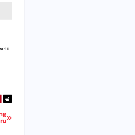
wa SD
ing
ru