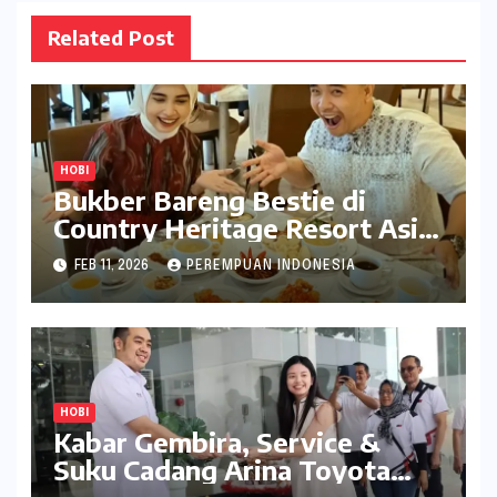
Related Post
HOBI
Bukber Bareng Bestie di
Country Heritage Resort Asik
Gak Bikin Kantong Jebol
FEB 11, 2026
PEREMPUAN INDONESIA
HOBI
Kabar Gembira, Service &
Suku Cadang Arina Toyota