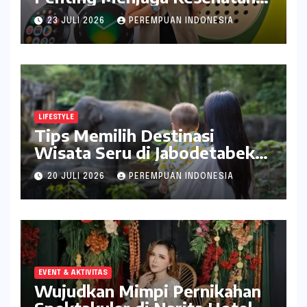
Bagi Perempuan
23 JULI 2026
PEREMPUAN INDONESIA
LIFESTYLE
Tips Memilih Destinasi
Wisata Seru di Jabodetabek
ala inDrive
20 JULI 2026
PEREMPUAN INDONESIA
EVENT & AKTIVITAS
Wujudkan Mimpi Pernikahan