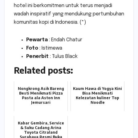
hotel ini berkomitmen untuk terus menjadi
wadah inspiratif yang mendukung pertumbuhan
komunitas kopi di Indonesia. (*)
Pewarta
: Endah Chatur
Foto
: Istimewa
Penerbit
: Tulus Black
Related posts:
Nongkrong Asik Bareng
Kaum Hawa di Yogya Kini
Besti Menikmati Pizza
Bisa Menikmati
Pasta ala Aston Inn
Kelezatan kuliner Top
Jemursari
Noodle
Kabar Gembira, Service
& Suku Cadang Arina
Toyota Citraland
Surabaya Resmi Buka