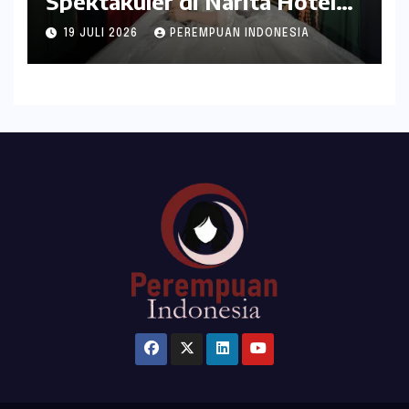
Spektakuler di Narita Hotel
Surabaya
19 JULI 2026
PEREMPUAN INDONESIA