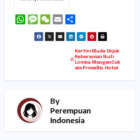
W
M
W
E
S
h
e
e
m
h
a
s
C
ai
ar
ts
s
h
l
e
Navigasi
Kartini Muda Unjuk
A
a
a
Keberanian Ikuti
Lomba ManganCuk
pos
p
g
t
ala PrimeBiz Hotel
p
e
By
Perempuan
Indonesia