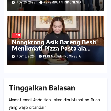
Citraland Surabaya Resmi
NOV 29, 2025
PEREMPUAN INDONESIA
Buka
HOBI
Nongkrong Asik Bareng Besti
Menikmati Pizza Pasta ala
Aston Inn Jemursari
NOV 13, 2025
PEREMPUAN INDONESIA
Tinggalkan Balasan
Alamat email Anda tidak akan dipublikasikan.
Ruas
yang wajib ditandai
*