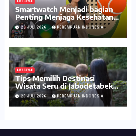
LIFESTYLE
Smartwatch Menjadi bagian
Penting Menjaga Kesehatan
Bagi Perempuan
23 JULI 2026
PEREMPUAN INDONESIA
LIFESTYLE
Tips Memilih Destinasi
Wisata Seru di Jabodetabek
ala inDrive
20 JULI 2026
PEREMPUAN INDONESIA