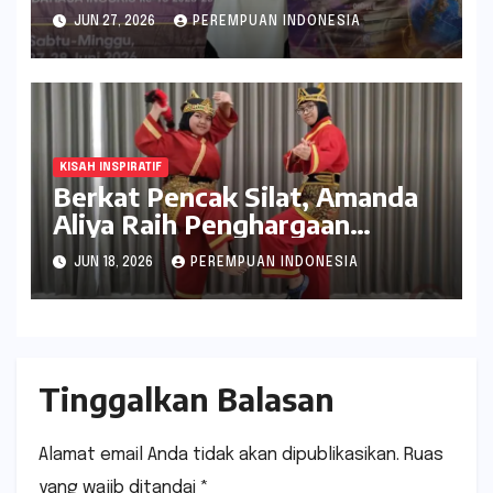
OMNAS 15
JUN 27, 2026
PEREMPUAN INDONESIA
KISAH INSPIRATIF
Berkat Pencak Silat, Amanda
Aliya Raih Penghargaan
Bergengsi Smamda Champion
JUN 18, 2026
PEREMPUAN INDONESIA
Award 2026
Tinggalkan Balasan
Alamat email Anda tidak akan dipublikasikan.
Ruas
yang wajib ditandai
*