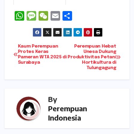
W
M
W
E
S
h
e
e
m
h
a
s
C
ai
ar
ts
s
h
l
e
Navigasi
Kaum Perempuan
Perempuan Hebat
A
a
a
Protes Keras
Unesa Dukung
Pameran WTA 2025 di
Produktivitas Petani
pos
p
g
t
Surabaya
Hortikultura di
Tulungagung
p
e
By
Perempuan
Indonesia