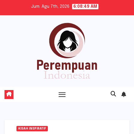
Skip
Jum. Agu 7th, 2026
6:08:50 AM
to
content
KISAH INSPIRATIF