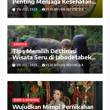
Penting Menjaga Kesehatan
Bagi Perempuan
23 JULI 2026
PEREMPUAN INDONESIA
LIFESTYLE
Tips Memilih Destinasi
Wisata Seru di Jabodetabek
ala inDrive
20 JULI 2026
PEREMPUAN INDONESIA
EVENT & AKTIVITAS
Wujudkan Mimpi Pernikahan