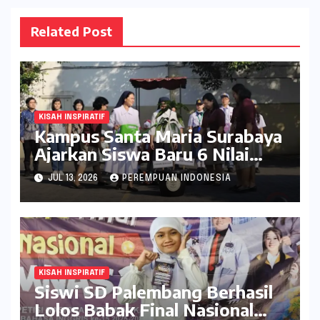
Related Post
KISAH INSPIRATIF
Kampus Santa Maria Surabaya
Ajarkan Siswa Baru 6 Nilai
Dasar Ursulin
JUL 13, 2026
PEREMPUAN INDONESIA
KISAH INSPIRATIF
Siswi SD Palembang Berhasil
Lolos Babak Final Nasional