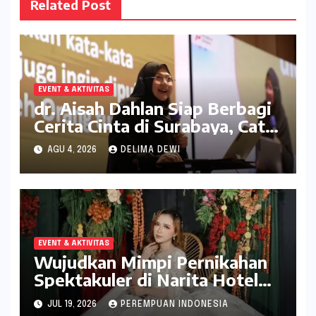
Related Post
EVENT & AKTIVITAS
dr. Aisah Dahlan Siap Berbagi
Cerita Cinta di Surabaya, Catat
Tanggalnya
AGU 4, 2026
DELIMA DEWI
EVENT & AKTIVITAS
Wujudkan Mimpi Pernikahan
Spektakuler di Narita Hotel
Surabaya
JUL 19, 2026
PEREMPUAN INDONESIA