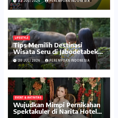
23 JULI 2026
PEREMPUAN INDONESIA
LIFESTYLE
Tips Memilih Destinasi
Wisata Seru di Jabodetabek
ala inDrive
20 JULI 2026
PEREMPUAN INDONESIA
EVENT & AKTIVITAS
Wujudkan Mimpi Pernikahan
Spektakuler di Narita Hotel
Surabaya