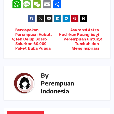
W
M
W
E
S
h
e
e
m
h
a
s
C
ai
ar
ts
s
h
l
e
Navigasi
Berdayakan
Asuransi Astra
A
a
a
Perempuan Hebat,
Hadirkan Ruang bagi
Teh Celup Sosro
Perempuan untuk
pos
p
g
t
Salurkan 60.000
Tumbuh dan
Paket Buka Puasa
Menginspirasi
p
e
By
Perempuan
Indonesia