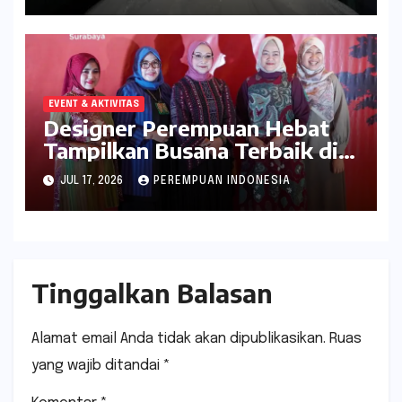
EVENT & AKTIVITAS
Designer Perempuan Hebat
Tampilkan Busana Terbaik di
Whyndam Surabaya
JUL 17, 2026
PEREMPUAN INDONESIA
Tinggalkan Balasan
Alamat email Anda tidak akan dipublikasikan.
Ruas
yang wajib ditandai
*