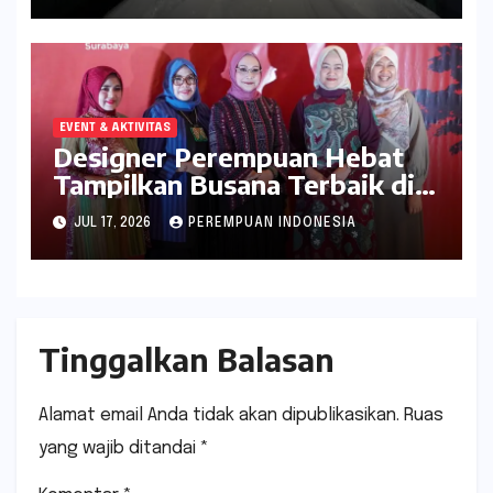
EVENT & AKTIVITAS
Designer Perempuan Hebat
Tampilkan Busana Terbaik di
Whyndam Surabaya
JUL 17, 2026
PEREMPUAN INDONESIA
Tinggalkan Balasan
Alamat email Anda tidak akan dipublikasikan.
Ruas
yang wajib ditandai
*