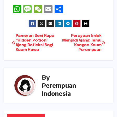
W
M
W
E
S
h
e
e
m
h
a
s
C
ai
ar
ts
s
h
l
e
Navigasi
Pameran Seni Rupa
Perayaan Imlek
A
a
a
“Hidden Potion”
Menjadi Ajang Temu
Ajang Refleksi Bagi
Kangen Kaum
pos
p
g
t
Kaum Hawa
Perempuan
p
e
By
Perempuan
Indonesia