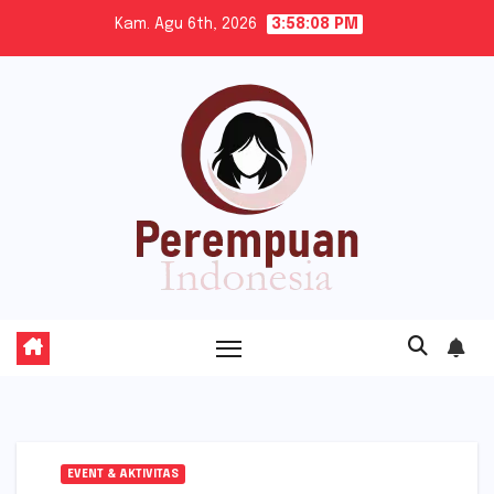
Skip
Kam. Agu 6th, 2026
3:58:09 PM
to
content
EVENT & AKTIVITAS