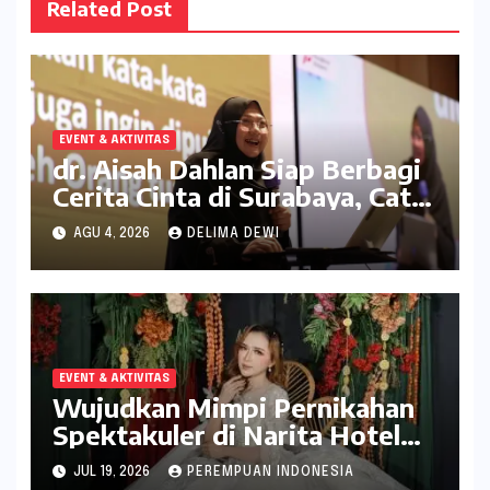
Related Post
EVENT & AKTIVITAS
dr. Aisah Dahlan Siap Berbagi
Cerita Cinta di Surabaya, Catat
Tanggalnya
AGU 4, 2026
DELIMA DEWI
EVENT & AKTIVITAS
Wujudkan Mimpi Pernikahan
Spektakuler di Narita Hotel
Surabaya
JUL 19, 2026
PEREMPUAN INDONESIA