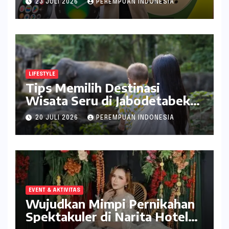
23 JULI 2026
PEREMPUAN INDONESIA
LIFESTYLE
Tips Memilih Destinasi
Wisata Seru di Jabodetabek
ala inDrive
20 JULI 2026
PEREMPUAN INDONESIA
EVENT & AKTIVITAS
Wujudkan Mimpi Pernikahan
Spektakuler di Narita Hotel
Surabaya