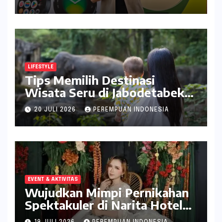
LIFESTYLE
Tips Memilih Destinasi
Wisata Seru di Jabodetabek
ala inDrive
20 JULI 2026
PEREMPUAN INDONESIA
EVENT & AKTIVITAS
Wujudkan Mimpi Pernikahan
Spektakuler di Narita Hotel
Surabaya