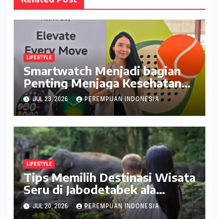
LIFESTYLE
Smartwatch Menjadi bagian
Penting Menjaga Kesehatan
Bagi Perempuan
JUL 23, 2026
PEREMPUAN INDONESIA
LIFESTYLE
Tips Memilih Destinasi Wisata
Seru di Jabodetabek ala
inDrive
JUL 20, 2026
PEREMPUAN INDONESIA