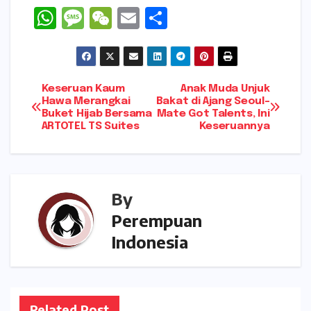
W
M
W
E
S
h
e
e
m
h
a
s
C
ai
ar
ts
s
h
l
e
Navigasi
Keseruan Kaum
Anak Muda Unjuk
A
a
a
Hawa Merangkai
Bakat di Ajang Seoul-
Buket Hijab Bersama
Mate Got Talents, Ini
pos
p
g
t
ARTOTEL TS Suites
Keseruannya
p
e
By
Perempuan
Indonesia
Related Post