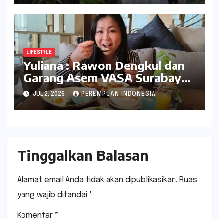
LIFESTYLE
Yuliana : Rawon Dengkul dan
Garang Asem VASA Surabaya
Nikmat Sekali
JUL 2, 2026
PEREMPUAN INDONESIA
Tinggalkan Balasan
Alamat email Anda tidak akan dipublikasikan.
Ruas
yang wajib ditandai
*
Komentar
*