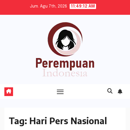
Skip
Jum. Agu 7th, 2026
11:49:13 AM
to
content
Tag:
Hari Pers Nasional