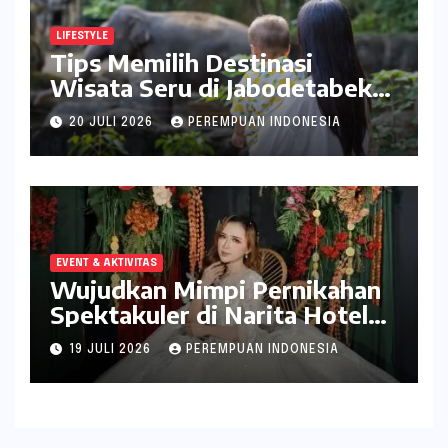
LIFESTYLE
Tips Memilih Destinasi
Wisata Seru di Jabodetabek
ala inDrive
20 JULI 2026
PEREMPUAN INDONESIA
EVENT & AKTIVITAS
Wujudkan Mimpi Pernikahan
Spektakuler di Narita Hotel
Surabaya
19 JULI 2026
PEREMPUAN INDONESIA