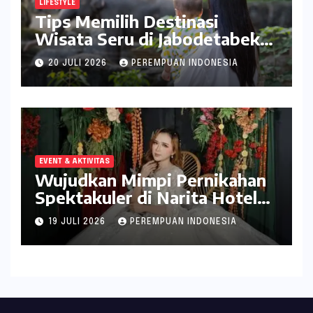
LIFESTYLE
Tips Memilih Destinasi
Wisata Seru di Jabodetabek
ala inDrive
20 JULI 2026
PEREMPUAN INDONESIA
EVENT & AKTIVITAS
Wujudkan Mimpi Pernikahan
Spektakuler di Narita Hotel
Surabaya
19 JULI 2026
PEREMPUAN INDONESIA