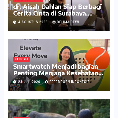
dr. Aisah Dahlan Siap Berbagi
Cerita Cinta di Surabaya,
Catat Tanggalnya
4 AGUSTUS 2026
DELIMA DEWI
LIFESTYLE
Smartwatch Menjadi bagian
Penting Menjaga Kesehatan
Bagi Perempuan
23 JULI 2026
PEREMPUAN INDONESIA