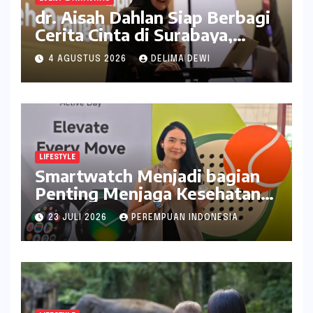
dr. Aisah Dahlan Siap Berbagi
Cerita Cinta di Surabaya,
Catat Tanggalnya
4 AGUSTUS 2026
DELIMA DEWI
LIFESTYLE
Smartwatch Menjadi bagian
Penting Menjaga Kesehatan
Bagi Perempuan
23 JULI 2026
PEREMPUAN INDONESIA