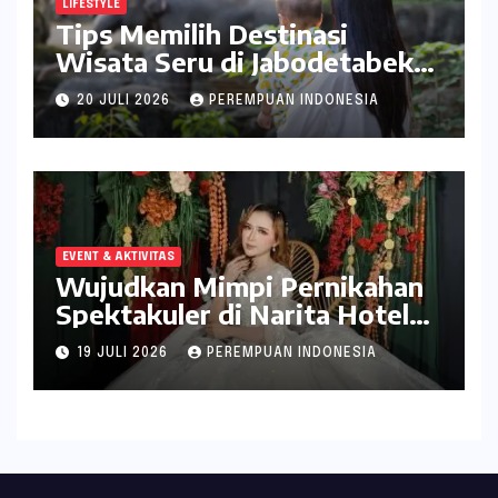
LIFESTYLE
Tips Memilih Destinasi
Wisata Seru di Jabodetabek
ala inDrive
20 JULI 2026
PEREMPUAN INDONESIA
EVENT & AKTIVITAS
Wujudkan Mimpi Pernikahan
Spektakuler di Narita Hotel
Surabaya
19 JULI 2026
PEREMPUAN INDONESIA