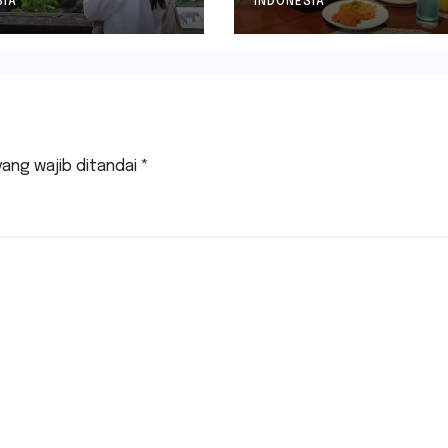
Sekali
SIA
INDONESIA
yang wajib ditandai
*