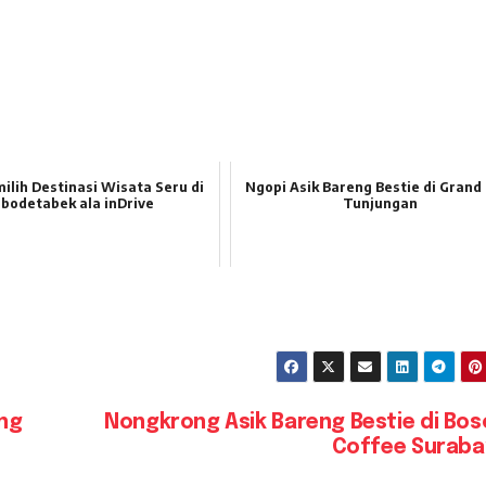
ilih Destinasi Wisata Seru di
Ngopi Asik Bareng Bestie di Grand
abodetabek ala inDrive
Tunjungan
ang
Nongkrong Asik Bareng Bestie di Bo
Coffee Suraba