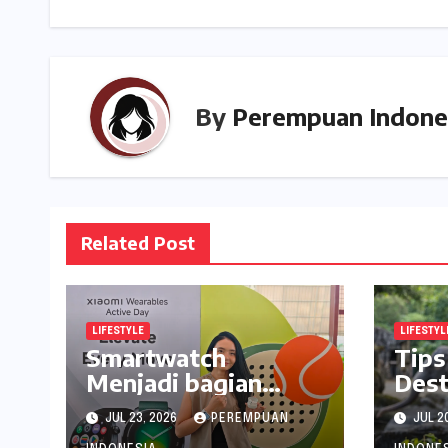
p
e
By
Perempuan Indone
Related Post
LIFESTYLE
LIFESTYL
Smartwatch
Tips
Menjadi bagian
Dest
Penting Menjaga
Seru
JUL 23, 2026
PEREMPUAN
JUL 2
Kesehatan Bagi
ala 