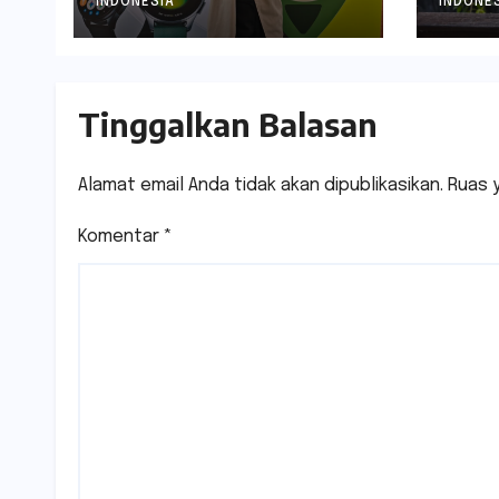
Perempuan
INDONESIA
INDONE
Tinggalkan Balasan
Alamat email Anda tidak akan dipublikasikan.
Ruas 
Komentar
*