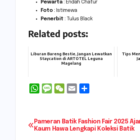
Pewarta
: Endah Chatur
Foto
: Istimewa
Penerbit
: Tulus Black
Related posts:
Liburan Bareng Bestie, Jangan Lewatkan
Tips Mem
Staycation di ARTOTEL Leguna
J
Magelang
W
M
W
E
S
h
e
e
m
h
a
s
C
ai
ar
ts
s
h
l
e
Navigasi
Pameran Batik Fashion Fair 2025 Aj
A
a
a
Kaum Hawa Lengkapi Koleksi Batik
pos
p
g
t