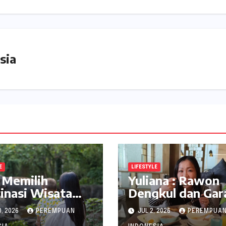
sia
E
LIFESTYLE
 Memilih
Yuliana : Rawon
inasi Wisata
Dengkul dan Gar
 di Jabodetabek
Asem VASA
0, 2026
PEREMPUAN
JUL 2, 2026
PEREMPUA
inDrive
Surabaya Nikma