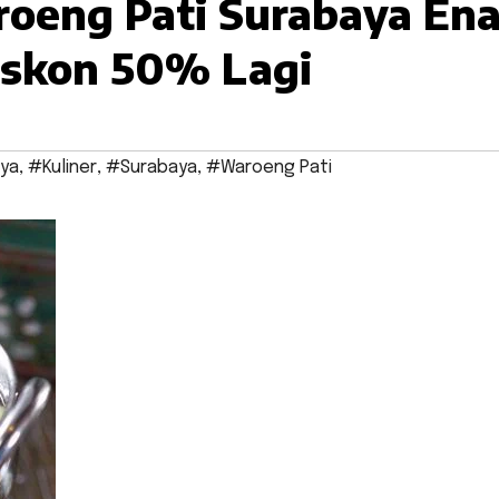
roeng Pati Surabaya En
Diskon 50% Lagi
aya
,
#Kuliner
,
#Surabaya
,
#Waroeng Pati