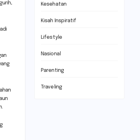
gurih,
Kesehatan
Kisah Inspiratif
adi
Lifestyle
Nasional
gan
yang
Parenting
Traveling
bahan
daun
m.
ng