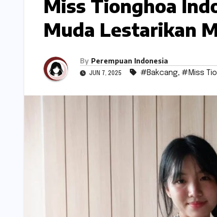
Miss Tionghoa Indo
Muda Lestarikan 
By
Perempuan Indonesia
#Bakcang
,
#Miss Ti
JUN 7, 2025