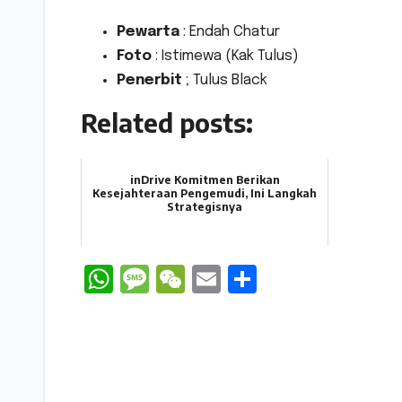
Pewarta
: Endah Chatur
Foto
: Istimewa (Kak Tulus)
Penerbit
; Tulus Black
Related posts:
inDrive Komitmen Berikan
Kesejahteraan Pengemudi, Ini Langkah
Strategisnya
W
M
W
E
S
h
e
e
m
h
a
s
C
ai
ar
ts
s
h
l
e
Navigasi
A
a
a