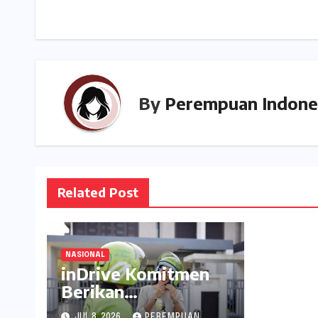
pos
p
g
t
p
e
By
Perempuan Indone
Related Post
NASIONAL
inDrive Komitmen
Berikan
Kesejahteraan
JUL 8, 2026
PEREMPUAN