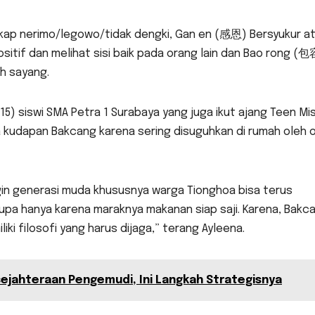
sikap nerimo/legowo/tidak dengki, Gan en (感恩) Bersyukur a
sitif dan melihat sisi baik pada orang lain dan Bao rong (包
h sayang.
5) siswi SMA Petra 1 Surabaya yang juga ikut ajang Teen Mi
a kudapan Bakcang karena sering disuguhkan di rumah oleh 
ngin generasi muda khususnya warga Tionghoa bisa terus
lupa hanya karena maraknya makanan siap saji. Karena, Bakc
ki filosofi yang harus dijaga,” terang Ayleena.
ejahteraan Pengemudi, Ini Langkah Strategisnya