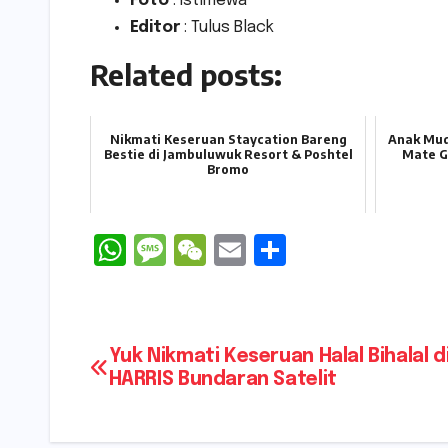
Foto
: Istimewa
Editor
: Tulus Black
Related posts:
Nikmati Keseruan Staycation Bareng
Anak Mud
Bestie di Jambuluwuk Resort & Poshtel
Mate G
Bromo
W
M
W
E
S
h
e
e
m
h
a
s
C
ai
ar
ts
s
h
l
e
Navigasi
Yuk Nikmati Keseruan Halal Bihalal d
A
a
a
HARRIS Bundaran Satelit
pos
p
g
t
p
e