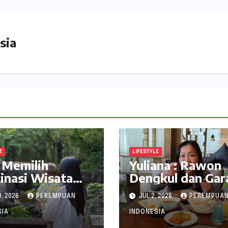
sia
E
LIFESTYLE
 Memilih
Yuliana : Rawon
inasi Wisata
Dengkul dan Gar
 di Jabodetabek
Asem VASA
0, 2026
PEREMPUAN
JUL 2, 2026
PEREMPUA
inDrive
Surabaya Nikma
Sekali
SIA
INDONESIA