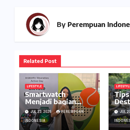
By
Perempuan Indone
Related Post
LIFESTYLE
LIFESTYL
Smartwatch
Tips
Menjadi bagian
Dest
Penting Menjaga
Seru
JUL 23, 2026
PEREMPUAN
JUL 2
Kesehatan Bagi
ala 
Perempuan
INDONESIA
INDONE