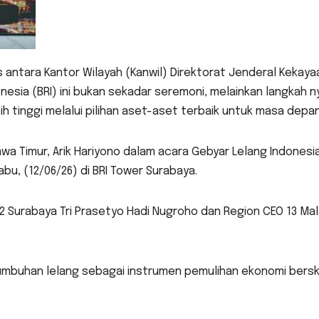
s antara Kantor Wilayah (Kanwil) Direktorat Jenderal Kekaya
esia (BRI) ini bukan sekadar seremoni, melainkan langkah n
h tinggi melalui pilihan aset-aset terbaik untuk masa depan
wa Timur, Arik Hariyono dalam acara Gebyar Lelang Indonesi
u, (12/06/26) di BRI Tower Surabaya.
12 Surabaya Tri Prasetyo Hadi Nugroho dan Region CEO 13 Ma
tumbuhan lelang sebagai instrumen pemulihan ekonomi bersk