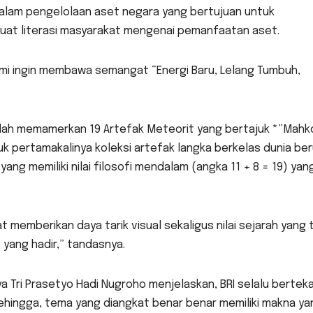
 dalam pengelolaan aset negara yang bertujuan untuk
uat literasi masyarakat mengenai pemanfaatan aset.
ami ingin membawa semangat “Energi Baru, Lelang Tumbuh,
dalah memamerkan 19 Artefak Meteorit yang bertajuk *”Mahk
tuk pertamakalinya koleksi artefak langka berkelas dunia be
ng memiliki nilai filosofi mendalam (angka 11 + 8 = 19) yan
t memberikan daya tarik visual sekaligus nilai sejarah yang t
yang hadir,” tandasnya.
Tri Prasetyo Hadi Nugroho menjelaskan, BRI selalu bertek
ehingga, tema yang diangkat benar benar memiliki makna ya