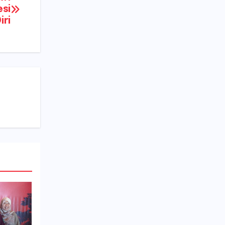
esi
iri