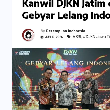
Kanwil DJKN Jatim
Gebyar Lelang Ind
By
Perempuan Indonesia
#BRI
,
#DJKN Jawa T
JUN 10, 2026