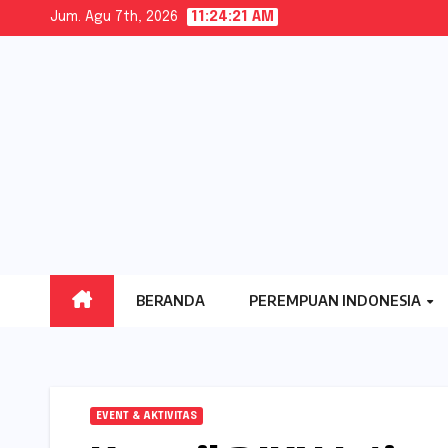
Skip
Jum. Agu 7th, 2026
11:24:22 AM
to
content
BERANDA
PEREMPUAN INDONESIA
EVENT & AKTIVITAS