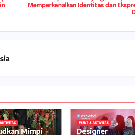
in
Memperkenalkan Identitas dan Ekspr
D
sia
AKTIVITAS
EVENT & AKTIVITAS
udkan Mimpi
Designer