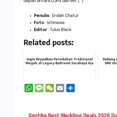
depan antara DJKN dan BRI. (*)
Penulis
: Endah Chatur
Foto
: Istimewa
Editor
: Tulus Black
Related posts:
Ingin Wujudkan Pernikahan Tradisional
Dukung 
Megah, di Legacy Ballroom Surabaya Aja
DKV Un
W
M
W
E
S
h
e
e
m
h
a
s
C
ai
ar
ts
s
h
l
e
Santika Best Wedding Deals 2026 Si