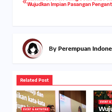
Navigasi
A
a
a
Wujudkan Impian Pasangan Pengant
pos
p
g
t
p
e
By
Perempuan Indone
Related Post
EVENT & 
Wuj
EVENT & AKTIVITAS