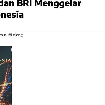
 dan BRI Menggelar
onesia
imur
,
#Lelang