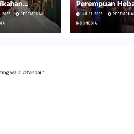
ikahan
Perempuan Heb
takuler di
Tampilkan Busan
, 2026
PEREMPUAN
JUL 17, 2026
PEREMPUA
ta Hotel
Terbaik di
baya
Whyndam Surab
SIA
INDONESIA
yang wajib ditandai
*