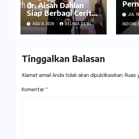
Pern
dr. Aisah Dahlan
Spek
Siap Berbagi Cerita
JUL 19
Nari
Cinta di Surabaya,
Sura
AGU 4, 2026
DELIMA DEWI
INDONE
Catat Tanggalnya
Tinggalkan Balasan
Alamat email Anda tidak akan dipublikasikan.
Ruas 
Komentar
*