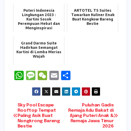
Puteri Indonesia
ARTOTEL TS Suites
Lingkungan 2023 :
Tawarkan Kuliner Enak
Kartini Sosok
Buat Kongkow Bareng
Perempuan Hebat dan
Bestie
Menginspirasi
Grand Darmo Suite
Hadirkan Semangat
Kartini di Lomba Merias
Wajah
W
M
W
E
S
h
e
e
m
h
a
s
C
ai
ar
ts
s
h
l
e
Navigasi
Sky Pool Escape
Puluhan Gadis
A
a
a
Rooftop Tempat
Remaja Adu Bakat di
Paling Asik Buat
Ajang Puteri Anak &
pos
p
g
t
Nongkrong Bareng
Remaja Jawa Timur
Bestie
2026