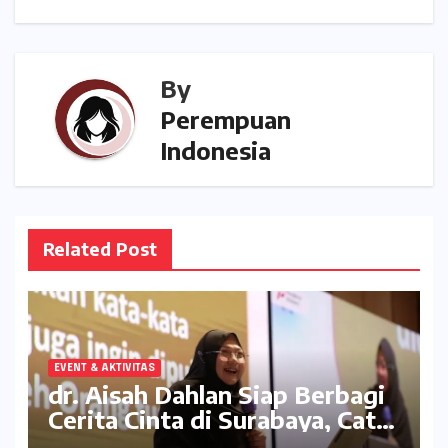
p
e
By
Perempuan
Indonesia
Related Post
EVENT & AKTIVITAS
dr. Aisah Dahlan Siap Berbagi
Cerita Cinta di Surabaya, Catat
Tanggalnya