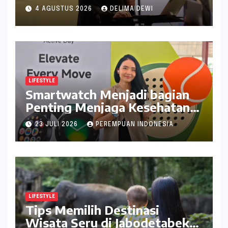
Catat Tanggalnya
4 AGUSTUS 2026
DELIMA DEWI
LIFESTYLE
Smartwatch Menjadi bagian
Penting Menjaga Kesehatan
Bagi Perempuan
23 JULI 2026
PEREMPUAN INDONESIA
LIFESTYLE
Tips Memilih Destinasi
Wisata Seru di Jabodetabek