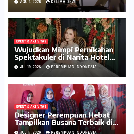
AGU 4, 2026
DELIMA DEWI
EVENT & AKTIVITAS
Wujudkan Mimpi Pernikahan
Spektakuler di Narita Hotel
Surabaya
JUL 19, 2026
PEREMPUAN INDONESIA
EVENT & AKTIVITAS
Designer Perempuan Hebat
Tampilkan Busana Terbaik di
Whyndam Surabaya
JUL 17, 2026
PEREMPUAN INDONESIA