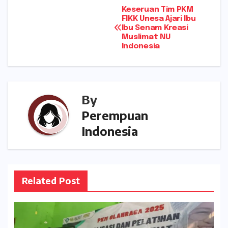
ts
s
h
l
e
Navigasi
Keseruan Tim PKM
A
a
a
FIKK Unesa Ajari Ibu
Ibu Senam Kreasi
pos
p
g
t
Muslimat NU
Indonesia
p
e
By
Perempuan
Indonesia
Related Post