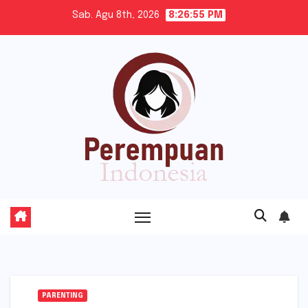
Skip
Sab. Agu 8th, 2026
8:26:56 PM
to
content
PARENTING