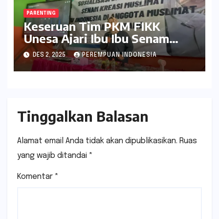
PARENTING
Keseruan Tim PKM FIKK
Unesa Ajari Ibu Ibu Senam
Kreasi Muslimat NU Indonesia
DES 2, 2025
PEREMPUAN INDONESIA
Tinggalkan Balasan
Alamat email Anda tidak akan dipublikasikan.
Ruas
yang wajib ditandai
*
Komentar
*