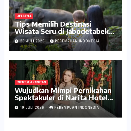
LIFESTYLE
Tips Memilih Destinasi
Wisata Seru di Jabodetabek
ala inDrive
20 JULI 2026
PEREMPUAN INDONESIA
EVENT & AKTIVITAS
Wujudkan Mimpi Pernikahan
Spektakuler di Narita Hotel
Surabaya
19 JULI 2026
PEREMPUAN INDONESIA