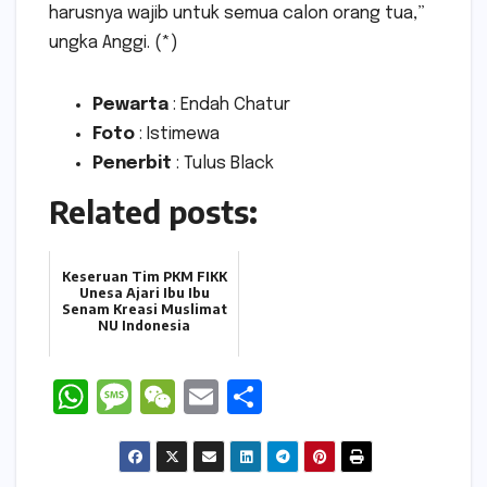
harusnya wajib untuk semua calon orang tua,”
ungka Anggi. (*)
Pewarta
: Endah Chatur
Foto
: Istimewa
Penerbit
: Tulus Black
Related posts:
Keseruan Tim PKM FIKK
Unesa Ajari Ibu Ibu
Senam Kreasi Muslimat
NU Indonesia
W
M
W
E
S
h
e
e
m
h
a
s
C
ai
ar