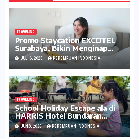
TRAVELING
Promo Staycation EXCOTEL
Surabaya, Bikin Menginap
Makin Menyenangkan
JUL 16, 2026
PEREMPUAN INDONESIA
TRAVELING
School Holiday Escape ala di
HARRIS Hotel Bundaran
Satelit, Ini Keseruannya
JUN 8, 2026
PEREMPUAN INDONESIA