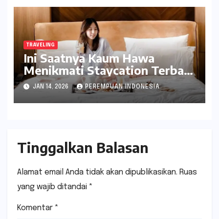
TRAVELING
Ini Saatnya Kaum Hawa
Menikmati Staycation Terbaik
di Hotel MORA Group
JAN 14, 2026
PEREMPUAN INDONESIA
Tinggalkan Balasan
Alamat email Anda tidak akan dipublikasikan.
Ruas
yang wajib ditandai
*
Komentar
*