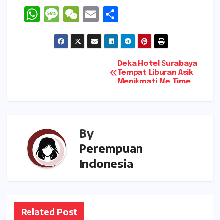
W
M
W
E
S
h
e
e
m
h
a
s
C
ai
ar
ts
s
h
l
e
Navigasi
Deka Hotel Surabaya
A
a
a
Tempat Liburan Asik
Menikmati Me Time
pos
p
g
t
p
e
By
Perempuan
Indonesia
Related Post