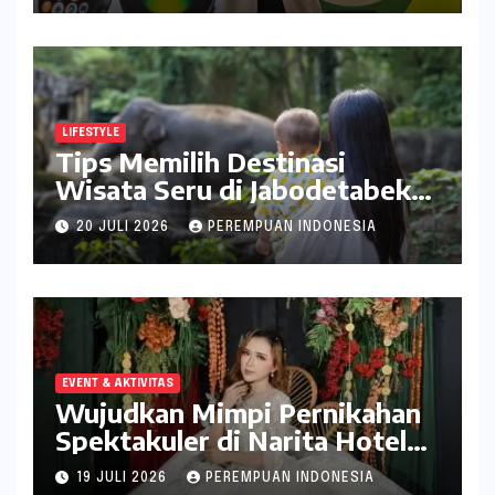
LIFESTYLE
Tips Memilih Destinasi
Wisata Seru di Jabodetabek
ala inDrive
20 JULI 2026
PEREMPUAN INDONESIA
EVENT & AKTIVITAS
Wujudkan Mimpi Pernikahan
Spektakuler di Narita Hotel
Surabaya
19 JULI 2026
PEREMPUAN INDONESIA