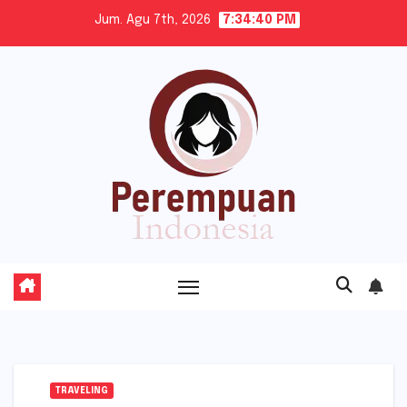
Skip
Jum. Agu 7th, 2026
7:34:41 PM
to
content
TRAVELING