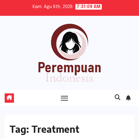
Skip
Kam. Agu 6th, 2026
7:31:09 AM
to
content
Tag:
Treatment