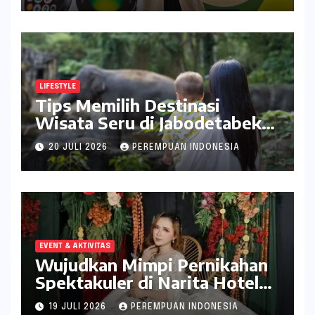
LIFESTYLE
Tips Memilih Destinasi
Wisata Seru di Jabodetabek
ala inDrive
20 JULI 2026
PEREMPUAN INDONESIA
EVENT & AKTIVITAS
Wujudkan Mimpi Pernikahan
Spektakuler di Narita Hotel
Surabaya
19 JULI 2026
PEREMPUAN INDONESIA