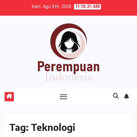
Skip
Kam. Agu 6th, 2026
11:16:32 AM
to
content
Tag:
Teknologi