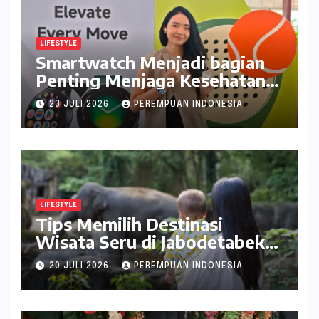
LIFESTYLE
Smartwatch Menjadi bagian
Penting Menjaga Kesehatan
Bagi Perempuan
23 JULI 2026
PEREMPUAN INDONESIA
LIFESTYLE
Tips Memilih Destinasi
Wisata Seru di Jabodetabek
ala inDrive
20 JULI 2026
PEREMPUAN INDONESIA