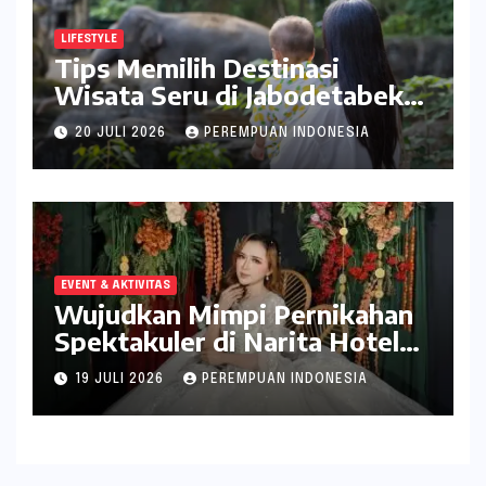
LIFESTYLE
Tips Memilih Destinasi
Wisata Seru di Jabodetabek
ala inDrive
20 JULI 2026
PEREMPUAN INDONESIA
EVENT & AKTIVITAS
Wujudkan Mimpi Pernikahan
Spektakuler di Narita Hotel
Surabaya
19 JULI 2026
PEREMPUAN INDONESIA