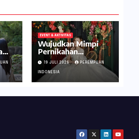
EVENT & AKTIVITAS
Wujudkan Mimpi
a
Pernikahan
abek
Spektakuler di
PUAN
19 JULI 2026
PEREMPUAN
Narita Hotel
Surabaya
INDONESIA