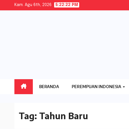
Skip
Kam. Agu 6th, 2026
5:22:23 PM
to
content
BERANDA
PEREMPUAN INDONESIA
Tag:
Tahun Baru