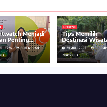
LE
LIFESTYLE
rtwatch Menjadi
Tips Memilih
an Penting
Destinasi Wisat
jaga Kesehatan
Seru di Jabodet
ULI 2026
PEREMPUAN
20 JULI 2026
PEREM
i Perempuan
ala inDrive
SIA
INDONESIA