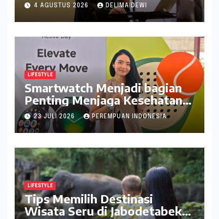
Catat Tanggalnya
4 AGUSTUS 2026
DELIMA DEWI
LIFESTYLE
Smartwatch Menjadi bagian
Penting Menjaga Kesehatan
Bagi Perempuan
23 JULI 2026
PEREMPUAN INDONESIA
LIFESTYLE
Tips Memilih Destinasi
Wisata Seru di Jabodetabek