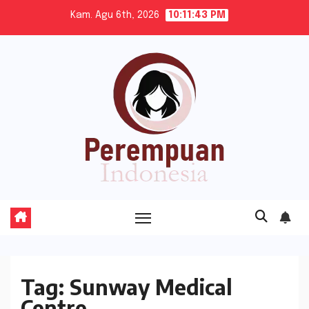
Skip
Kam. Agu 6th, 2026
10:11:43 PM
to
content
Tag:
Sunway Medical
Centre