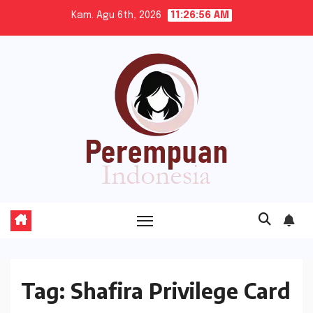
Skip
Kam. Agu 6th, 2026
11:26:57 AM
to
content
Tag:
Shafira Privilege Card