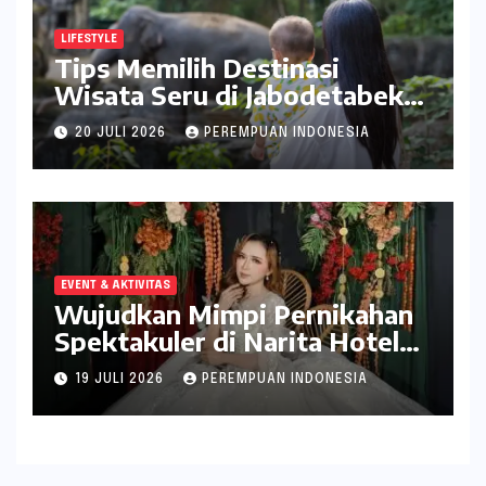
LIFESTYLE
Tips Memilih Destinasi
Wisata Seru di Jabodetabek
ala inDrive
20 JULI 2026
PEREMPUAN INDONESIA
EVENT & AKTIVITAS
Wujudkan Mimpi Pernikahan
Spektakuler di Narita Hotel
Surabaya
19 JULI 2026
PEREMPUAN INDONESIA