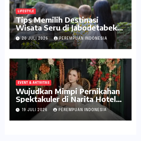
LIFESTYLE
Tips Memilih Destinasi
Wisata Seru di Jabodetabek
ala inDrive
20 JULI 2026
PEREMPUAN INDONESIA
EVENT & AKTIVITAS
Wujudkan Mimpi Pernikahan
Spektakuler di Narita Hotel
Surabaya
19 JULI 2026
PEREMPUAN INDONESIA