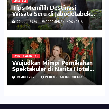
LIFESTYLE
Tips Memilih Destinasi
Wisata Seru di Jabodetabek
ala inDrive
20 JULI 2026
PEREMPUAN INDONESIA
EVENT & AKTIVITAS
Wujudkan Mimpi Pernikahan
Spektakuler di Narita Hotel
Surabaya
19 JULI 2026
PEREMPUAN INDONESIA