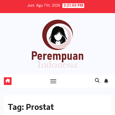
Skip
Jum. Agu 7th, 2026
3:21:51 PM
to
content
Tag:
Prostat