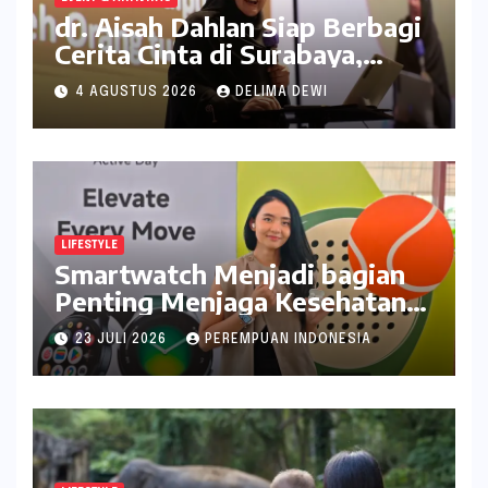
dr. Aisah Dahlan Siap Berbagi
Cerita Cinta di Surabaya,
Catat Tanggalnya
4 AGUSTUS 2026
DELIMA DEWI
LIFESTYLE
Smartwatch Menjadi bagian
Penting Menjaga Kesehatan
Bagi Perempuan
23 JULI 2026
PEREMPUAN INDONESIA