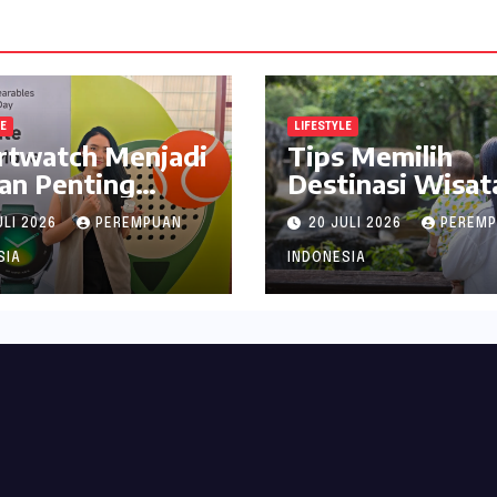
LE
LIFESTYLE
rtwatch Menjadi
Tips Memilih
an Penting
Destinasi Wisat
jaga Kesehatan
Seru di Jabodet
ULI 2026
PEREMPUAN
20 JULI 2026
PEREM
i Perempuan
ala inDrive
SIA
INDONESIA