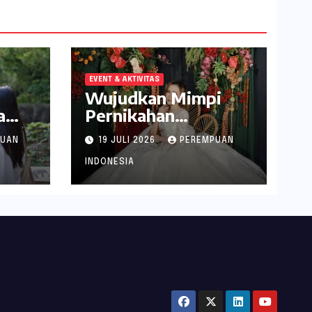
EVENT & AKTIVITAS
Wujudkan Mimpi
a
Pernikahan
abek
Spektakuler di
PUAN
19 JULI 2026
PEREMPUAN
Narita Hotel
Surabaya
INDONESIA