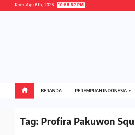
Skip
Kam. Agu 6th, 2026
10:58:52 PM
to
content
BERANDA
PEREMPUAN INDONESIA
Tag:
Profira Pakuwon Squ