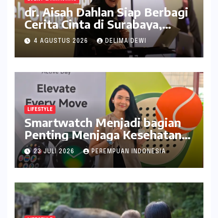
dr. Aisah Dahlan Siap Berbagi
Cerita Cinta di Surabaya,
Catat Tanggalnya
4 AGUSTUS 2026
DELIMA DEWI
LIFESTYLE
Smartwatch Menjadi bagian
Penting Menjaga Kesehatan
Bagi Perempuan
23 JULI 2026
PEREMPUAN INDONESIA