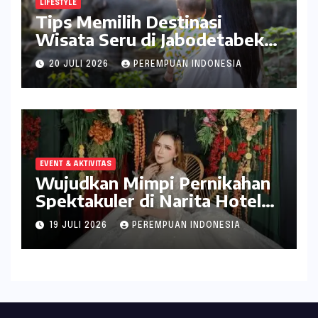
LIFESTYLE
Tips Memilih Destinasi
Wisata Seru di Jabodetabek
ala inDrive
20 JULI 2026
PEREMPUAN INDONESIA
EVENT & AKTIVITAS
Wujudkan Mimpi Pernikahan
Spektakuler di Narita Hotel
Surabaya
19 JULI 2026
PEREMPUAN INDONESIA