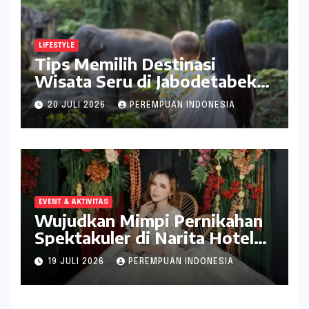
LIFESTYLE
Tips Memilih Destinasi
Wisata Seru di Jabodetabek
ala inDrive
20 JULI 2026
PEREMPUAN INDONESIA
EVENT & AKTIVITAS
Wujudkan Mimpi Pernikahan
Spektakuler di Narita Hotel
Surabaya
19 JULI 2026
PEREMPUAN INDONESIA