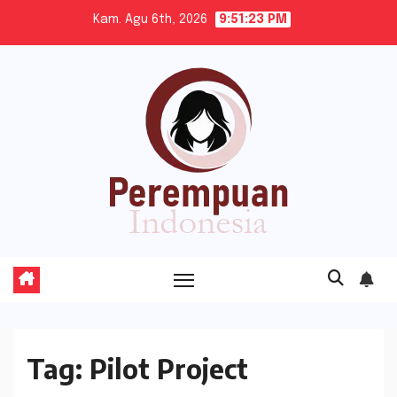
Skip
Kam. Agu 6th, 2026
9:51:23 PM
to
content
Tag:
Pilot Project