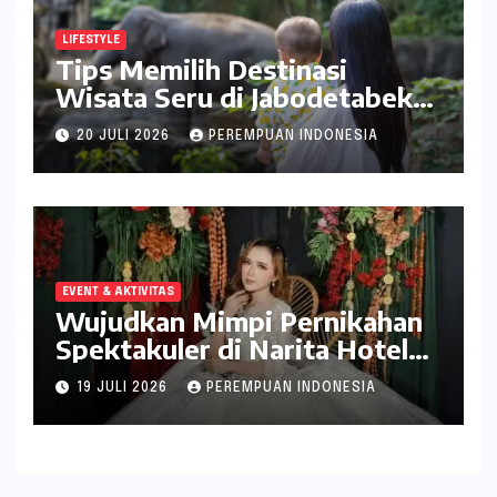
LIFESTYLE
Tips Memilih Destinasi
Wisata Seru di Jabodetabek
ala inDrive
20 JULI 2026
PEREMPUAN INDONESIA
EVENT & AKTIVITAS
Wujudkan Mimpi Pernikahan
Spektakuler di Narita Hotel
Surabaya
19 JULI 2026
PEREMPUAN INDONESIA