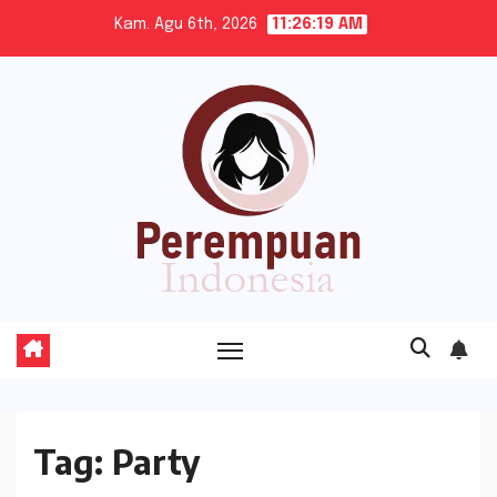
Skip
Kam. Agu 6th, 2026
11:26:20 AM
to
content
Tag:
Party