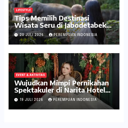
LIFESTYLE
Tips Memilih Destinasi
Wisata Seru di Jabodetabek
ala inDrive
20 JULI 2026
PEREMPUAN INDONESIA
EVENT & AKTIVITAS
Wujudkan Mimpi Pernikahan
Spektakuler di Narita Hotel
Surabaya
19 JULI 2026
PEREMPUAN INDONESIA