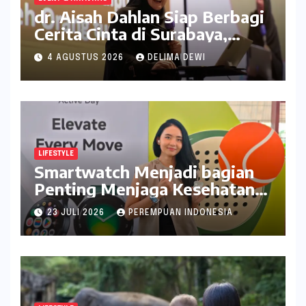
dr. Aisah Dahlan Siap Berbagi
Cerita Cinta di Surabaya,
Catat Tanggalnya
4 AGUSTUS 2026
DELIMA DEWI
LIFESTYLE
Smartwatch Menjadi bagian
Penting Menjaga Kesehatan
Bagi Perempuan
23 JULI 2026
PEREMPUAN INDONESIA