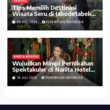
LIFESTYLE
Tips Memilih Destinasi
Wisata Seru di Jabodetabek
ala inDrive
20 JULI 2026
PEREMPUAN INDONESIA
EVENT & AKTIVITAS
Wujudkan Mimpi Pernikahan
Spektakuler di Narita Hotel
Surabaya
19 JULI 2026
PEREMPUAN INDONESIA