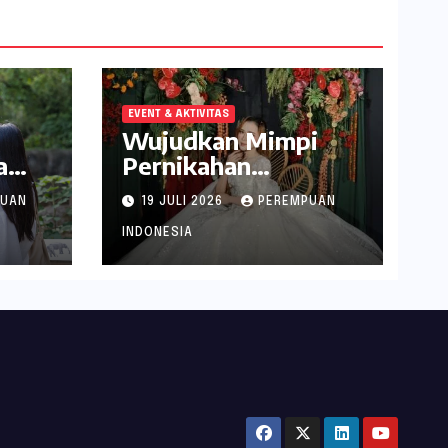
EVENT & AKTIVITAS
Wujudkan Mimpi
a
Pernikahan
abek
Spektakuler di
PUAN
19 JULI 2026
PEREMPUAN
Narita Hotel
Surabaya
INDONESIA