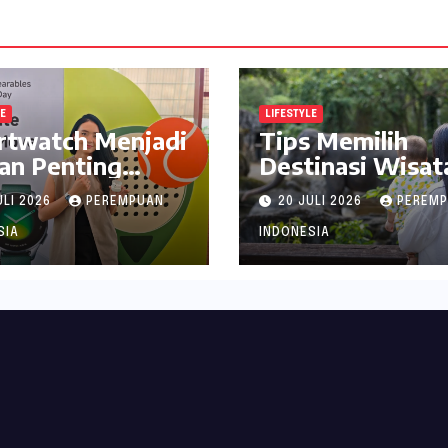
LE
LIFESTYLE
rtwatch Menjadi
Tips Memilih
an Penting
Destinasi Wisat
jaga Kesehatan
Seru di Jabodet
ULI 2026
PEREMPUAN
20 JULI 2026
PEREM
i Perempuan
ala inDrive
SIA
INDONESIA