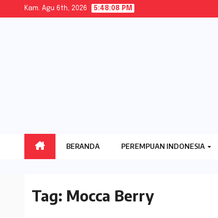
Skip
Kam. Agu 6th, 2026
5:48:09 PM
to
content
BERANDA
PEREMPUAN INDONESIA
Tag:
Mocca Berry