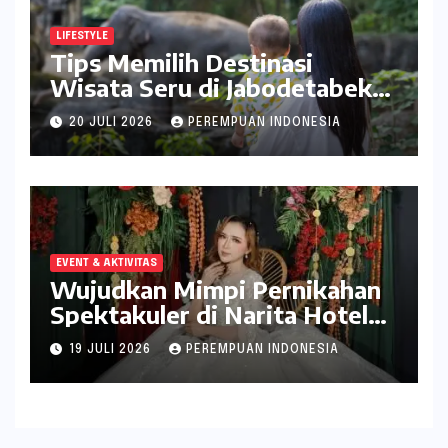
LIFESTYLE
Tips Memilih Destinasi
Wisata Seru di Jabodetabek
ala inDrive
20 JULI 2026
PEREMPUAN INDONESIA
EVENT & AKTIVITAS
Wujudkan Mimpi Pernikahan
Spektakuler di Narita Hotel
Surabaya
19 JULI 2026
PEREMPUAN INDONESIA