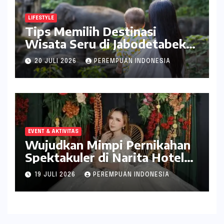
LIFESTYLE
Tips Memilih Destinasi
Wisata Seru di Jabodetabek
ala inDrive
20 JULI 2026
PEREMPUAN INDONESIA
EVENT & AKTIVITAS
Wujudkan Mimpi Pernikahan
Spektakuler di Narita Hotel
Surabaya
19 JULI 2026
PEREMPUAN INDONESIA