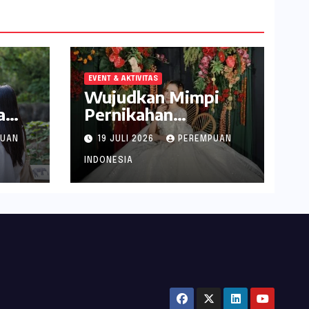
EVENT & AKTIVITAS
Wujudkan Mimpi
a
Pernikahan
abek
Spektakuler di
PUAN
19 JULI 2026
PEREMPUAN
Narita Hotel
Surabaya
INDONESIA