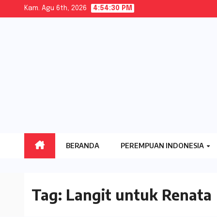
Skip
Kam. Agu 6th, 2026
4:54:31 PM
to
content
BERANDA
PEREMPUAN INDONESIA
Tag:
Langit untuk Renata