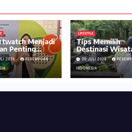
LE
LIFESTYLE
rtwatch Menjadi
Tips Memilih
an Penting
Destinasi Wisat
jaga Kesehatan
Seru di Jabodet
ULI 2026
PEREMPUAN
20 JULI 2026
PEREM
i Perempuan
ala inDrive
SIA
INDONESIA