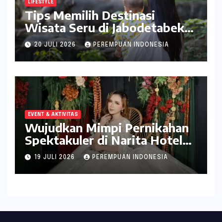
LIFESTYLE
Tips Memilih Destinasi
Wisata Seru di Jabodetabek
ala inDrive
20 JULI 2026
PEREMPUAN INDONESIA
EVENT & AKTIVITAS
Wujudkan Mimpi Pernikahan
Spektakuler di Narita Hotel
Surabaya
19 JULI 2026
PEREMPUAN INDONESIA