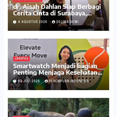
dr. Aisah Dahlan Siap Berbagi
Cerita Cinta di Surabaya,
Catat Tanggalnya
4 AGUSTUS 2026
DELIMA DEWI
LIFESTYLE
Smartwatch Menjadi bagian
Penting Menjaga Kesehatan
Bagi Perempuan
23 JULI 2026
PEREMPUAN INDONESIA