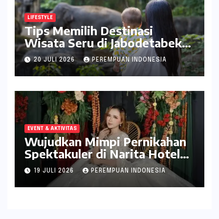
LIFESTYLE
Tips Memilih Destinasi
Wisata Seru di Jabodetabek
ala inDrive
20 JULI 2026
PEREMPUAN INDONESIA
EVENT & AKTIVITAS
Wujudkan Mimpi Pernikahan
Spektakuler di Narita Hotel
Surabaya
19 JULI 2026
PEREMPUAN INDONESIA