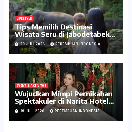
LIFESTYLE
Tips Memilih Destinasi
Wisata Seru di Jabodetabek
ala inDrive
20 JULI 2026
PEREMPUAN INDONESIA
EVENT & AKTIVITAS
Wujudkan Mimpi Pernikahan
Spektakuler di Narita Hotel
Surabaya
19 JULI 2026
PEREMPUAN INDONESIA