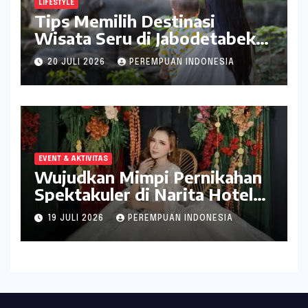
LIFESTYLE
Tips Memilih Destinasi
Wisata Seru di Jabodetabek
ala inDrive
20 JULI 2026
PEREMPUAN INDONESIA
EVENT & AKTIVITAS
Wujudkan Mimpi Pernikahan
Spektakuler di Narita Hotel
Surabaya
19 JULI 2026
PEREMPUAN INDONESIA