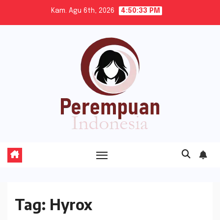
Skip
Kam. Agu 6th, 2026
4:50:34 PM
to
content
Tag:
Hyrox