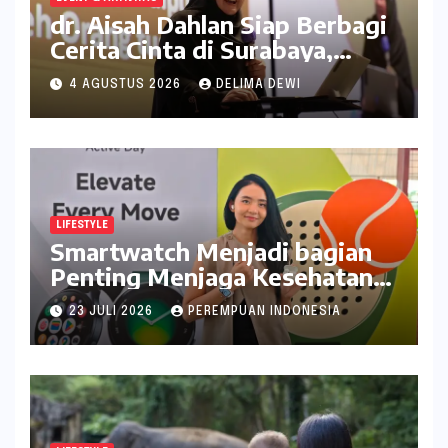
dr. Aisah Dahlan Siap Berbagi
Cerita Cinta di Surabaya,
Catat Tanggalnya
4 AGUSTUS 2026
DELIMA DEWI
LIFESTYLE
Smartwatch Menjadi bagian
Penting Menjaga Kesehatan
Bagi Perempuan
23 JULI 2026
PEREMPUAN INDONESIA