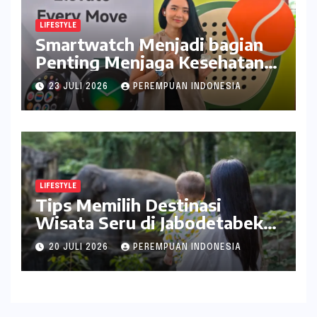
LIFESTYLE
Smartwatch Menjadi bagian
Penting Menjaga Kesehatan
Bagi Perempuan
23 JULI 2026
PEREMPUAN INDONESIA
LIFESTYLE
Tips Memilih Destinasi
Wisata Seru di Jabodetabek
ala inDrive
20 JULI 2026
PEREMPUAN INDONESIA