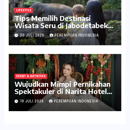
LIFESTYLE
Tips Memilih Destinasi
Wisata Seru di Jabodetabek
ala inDrive
20 JULI 2026
PEREMPUAN INDONESIA
EVENT & AKTIVITAS
Wujudkan Mimpi Pernikahan
Spektakuler di Narita Hotel
Surabaya
19 JULI 2026
PEREMPUAN INDONESIA