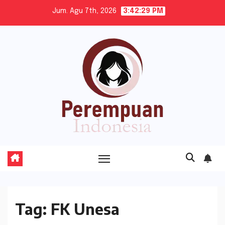
Skip
Jum. Agu 7th, 2026
3:42:29 PM
to
content
Tag:
FK Unesa