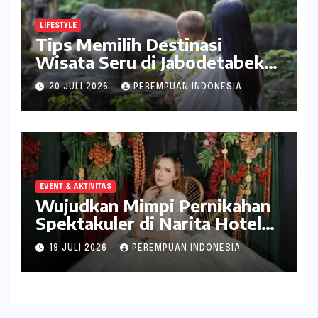
LIFESTYLE
Tips Memilih Destinasi
Wisata Seru di Jabodetabek
ala inDrive
20 JULI 2026
PEREMPUAN INDONESIA
EVENT & AKTIVITAS
Wujudkan Mimpi Pernikahan
Spektakuler di Narita Hotel
Surabaya
19 JULI 2026
PEREMPUAN INDONESIA